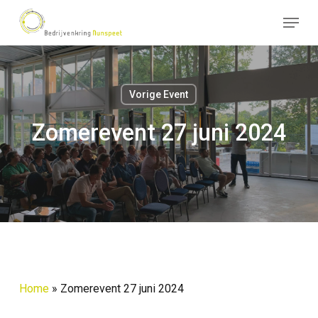
Skip
Menu
to
Close
main
Menu
content
Vorige Event
Zomerevent 27 juni 2024
Home
»
Zomerevent 27 juni 2024