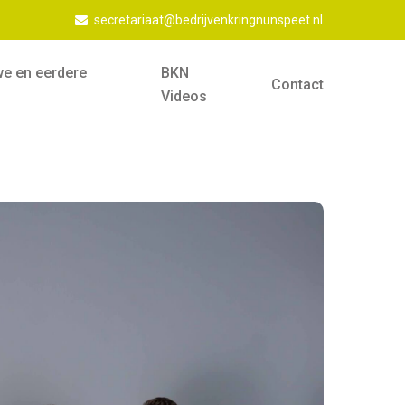
secretariaat@bedrijvenkringnunspeet.nl
we en eerdere
BKN
Contact
Videos