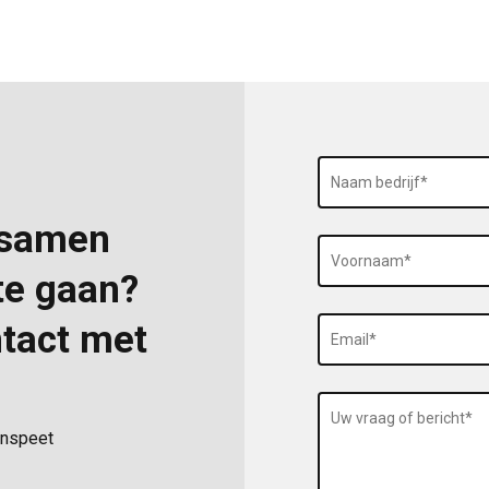
 samen
 te gaan?
tact met
unspeet