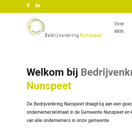
Skip
facebook
linkedin
to
main
Over
content
BKN
Welkom bij
Bedrijvenk
Nunspeet
De Bedrijvenkring Nunspeet draagt bij aan een go
ondernemersklimaat in de Gemeente Nunspeet en 
van alle ondernemers in onze gemeente.