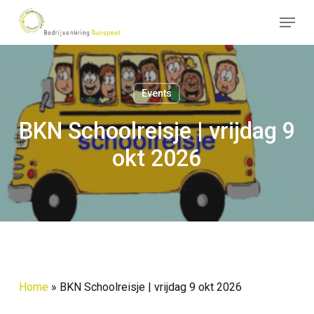
Skip
Menu
to
Close
main
Menu
content
Events
BKN Schoolreisje | vrijdag 9
okt 2026
Home
»
BKN Schoolreisje | vrijdag 9 okt 2026