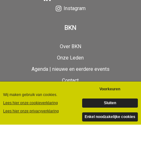
Instagram
BKN
Over BKN
Onze Leden
Agenda | nieuwe en eerdere events
Contact
BKN Videos
©Bedrijvenkring Nunspeet | 2024 | Designed by
Giraffes4Zebras