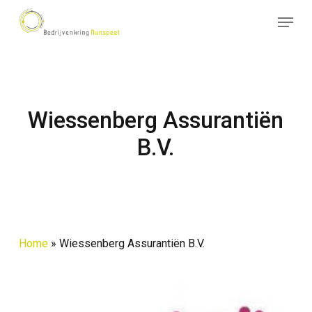
Skip
Menu
to
Close
main
Menu
content
Wiessenberg Assurantiën
B.V.
Home
»
Wiessenberg Assurantiën B.V.