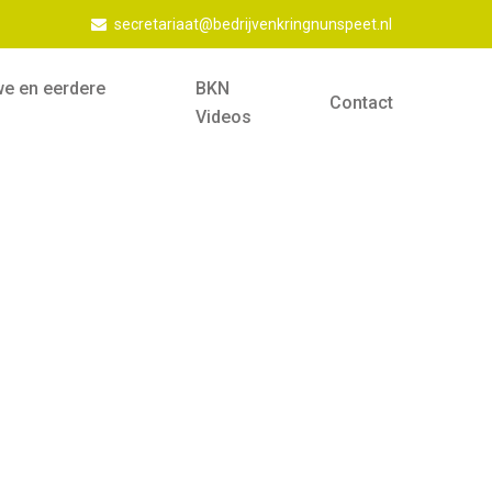
secretariaat@bedrijvenkringnunspeet.nl
we en eerdere
BKN
Contact
Videos