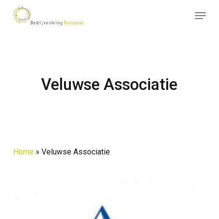
Skip
Menu
to
Close
main
Menu
content
Veluwse Associatie
Home
»
Veluwse Associatie