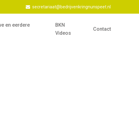
secretariaat@bedrijvenkringnunspeet.nl
we en eerdere
BKN
Contact
Videos