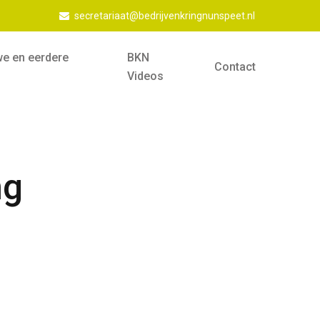
secretariaat@bedrijvenkringnunspeet.nl
we en eerdere
BKN
Contact
Videos
ng