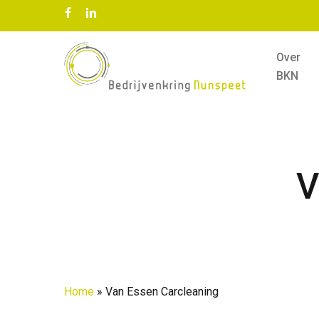
Skip
facebook
linkedin
to
main
Over
content
BKN
V
Home
»
Van Essen Carcleaning