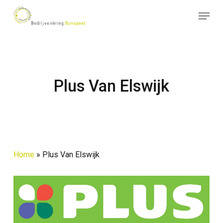
Skip
Menu
to
Close
main
Menu
content
Plus Van Elswijk
Home
»
Plus Van Elswijk