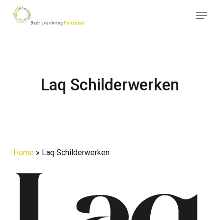
Skip
Menu
to
Close
main
Menu
content
Laq Schilderwerken
Home
»
Laq Schilderwerken