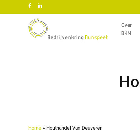
Skip
facebook
linkedin
to
main
Over
content
BKN
Ho
Home
»
Houthandel Van Deuveren