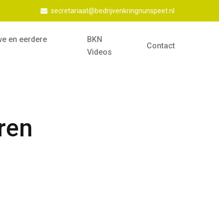
secretariaat@bedrijvenkringnunspeet.nl
we en eerdere
BKN
Contact
Videos
ren