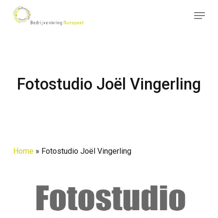
Skip
Menu
to
Close
main
Menu
content
Fotostudio Joël Vingerling
Home
»
Fotostudio Joël Vingerling