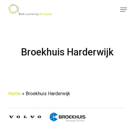
Skip
Menu
to
Close
main
Menu
content
Broekhuis Harderwijk
Home
»
Broekhuis Harderwijk