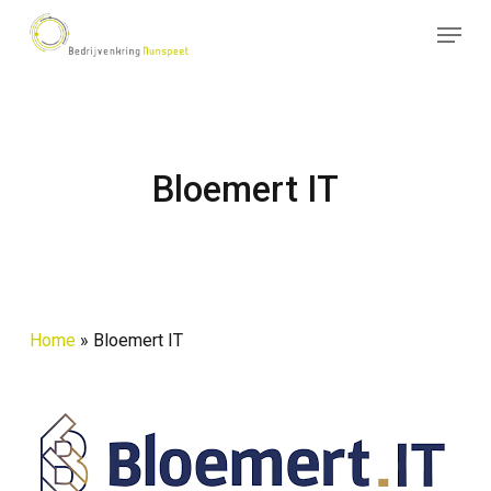
Skip
Menu
to
Close
main
Menu
content
Bloemert IT
Home
»
Bloemert IT