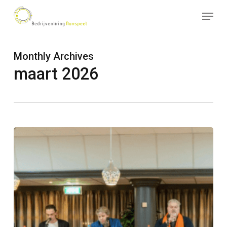
Skip
Menu
to
Close
main
Menu
content
Monthly Archives
maart 2026