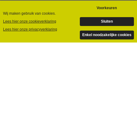
Like onze Facebook pagina
Verbind via LinkedIn
Instagram
BKN
Over BKN
Onze Leden
Agenda | nieuwe en eerdere events
Contact
BKN Videos
©Bedrijvenkring Nunspeet | 2024 | Designed by