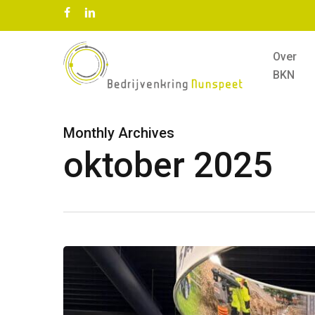
Skip
facebook
linkedin
to
main
Over
content
BKN
Monthly Archives
oktober 2025