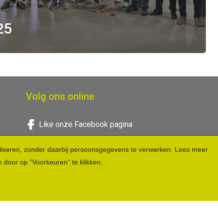
25
Volg ons online
Like onze Facebook pagina
Verbind via LinkedIn
Instagram