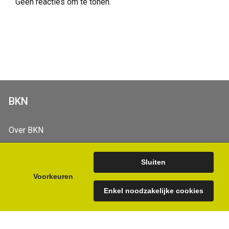
Geen reacties om te tonen.
BKN
Over BKN
Onze Leden
Agenda | nieuwe en eerdere events
Contact
BKN Videos